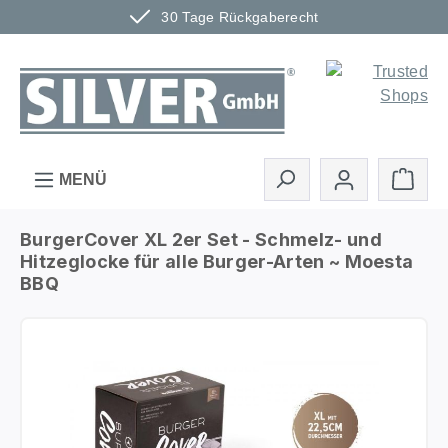
30 Tage Rückgaberecht
Zum Hauptinhalt springen
Ware
MENÜ
BurgerCover XL 2er Set - Schmelz- und
Hitzeglocke für alle Burger-Arten ~ Moesta
BBQ
Bildergalerie überspringen