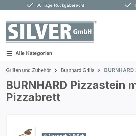
30 Tage Rückgaberecht
m Hauptinhalt springen
Zur Suche springen
Zur Hauptnavigation springen
Alle Kategorien
Grillen und Zubehör
Burnhard Grills
BURNHARD 
BURNHARD Pizzastein mi
Pizzabrett
Bildergalerie überspringen
Nur noch 1 Stück