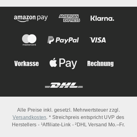
Alle Preise inkl. gesetzl. Mehrwertsteuer zzgl.
Versandkosten
. * Streichpreis entspricht UVP des
Herstellers - ¹Affiliate-Link - ²DHL Versand Mo.–Fr.