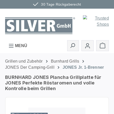
30 Tage Rückgaberecht
Zum Hauptinhalt springen
Ware
MENÜ
Grillen und Zubehör
Burnhard Grills
JONES Der Camping-Grill
JONES Jr. 1-Brenner
BURNHARD JONES Plancha Grillplatte für
JONES Perfekte Röstaromen und volle
Kontrolle beim Grillen
Bildergalerie überspringen