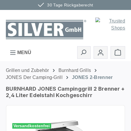
30 Tage Rückgaberecht
Zum Hauptinhalt springen
Ware
MENÜ
Grillen und Zubehör
Burnhard Grills
JONES Der Camping-Grill
JONES 2-Brenner
BURNHARD JONES Campinggrill 2 Brenner +
2,4 Liter Edelstahl Kochgeschirr
Bildergalerie überspringen
Versandkostenfrei