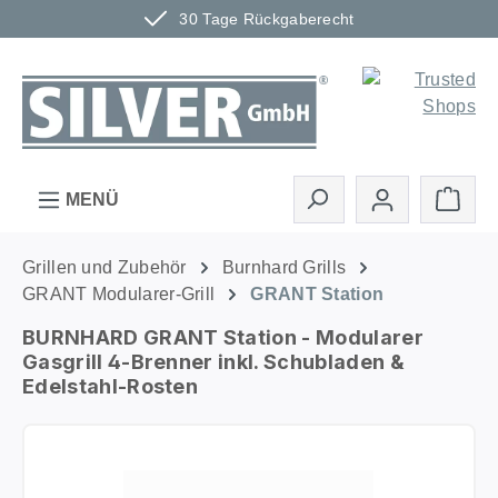
30 Tage Rückgaberecht
Zum Hauptinhalt springen
Ware
MENÜ
Grillen und Zubehör
Burnhard Grills
GRANT Modularer-Grill
GRANT Station
BURNHARD GRANT Station - Modularer
Gasgrill 4-Brenner inkl. Schubladen &
Edelstahl-Rosten
Bildergalerie überspringen