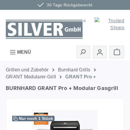
30 Tage Rückgaberecht
Zum Hauptinhalt springen
Ware
MENÜ
Grillen und Zubehör
Burnhard Grills
GRANT Modularer-Grill
GRANT Pro +
BURNHARD GRANT Pro + Modular Gasgrill
Bildergalerie überspringen
Nur noch 1 Stück