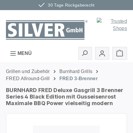
30 Tage Rückgaberecht
Zum Hauptinhalt springen
Ware
MENÜ
Grillen und Zubehör
Burnhard Grills
FRED Allround-Grill
FRED 3-Brenner
BURNHARD FRED Deluxe Gasgrill 3 Brenner
Series 4 Black Edition mit Gusseisenrost
Maximale BBQ Power vielseitig modern
Bildergalerie überspringen