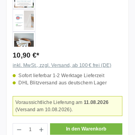
10,90 €*
inkl. MwSt., zzgl. Versand, ab 100 € frei (DE)
Sofort lieferbar 1-2 Werktage Lieferzeit
DHL Blitzversand aus deutschem Lager
Voraussichtliche Lieferung am
11.08.2026
(Versand am 10.08.2026).
Produkt Anzahl: Gib den gewünschten Wer
In den Warenkorb