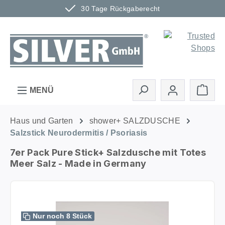
30 Tage Rückgaberecht
Zum Hauptinhalt springen
Ware
MENÜ
Haus und Garten
shower+ SALZDUSCHE
Salzstick Neurodermitis / Psoriasis
7er Pack Pure Stick+ Salzdusche mit Totes
Meer Salz - Made in Germany
Bildergalerie überspringen
Nur noch 8 Stück