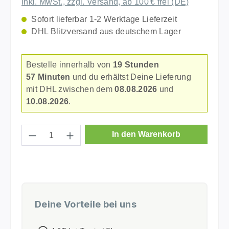
inkl. MwSt., zzgl. Versand, ab 100 € frei (DE)
Sofort lieferbar 1-2 Werktage Lieferzeit
DHL Blitzversand aus deutschem Lager
Bestelle innerhalb von
19 Stunden
57 Minuten
und du erhältst Deine Lieferung
mit DHL zwischen dem
08.08.2026
und
10.08.2026
.
Produkt Anzahl: Gib den gewünschten Wer
In den Warenkorb
Deine Vorteile bei uns