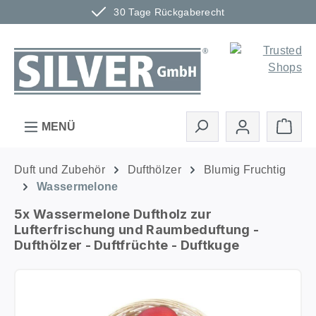
30 Tage Rückgaberecht
Zum Hauptinhalt springen
Ware
MENÜ
Duft und Zubehör
Dufthölzer
Blumig Fruchtig
Wassermelone
5x Wassermelone Duftholz zur
Lufterfrischung und Raumbeduftung -
Dufthölzer - Duftfrüchte - Duftkuge
Bildergalerie überspringen