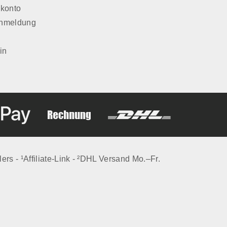
konto
Anmeldung
in
lers - ¹Affiliate-Link - ²DHL Versand Mo.–Fr.