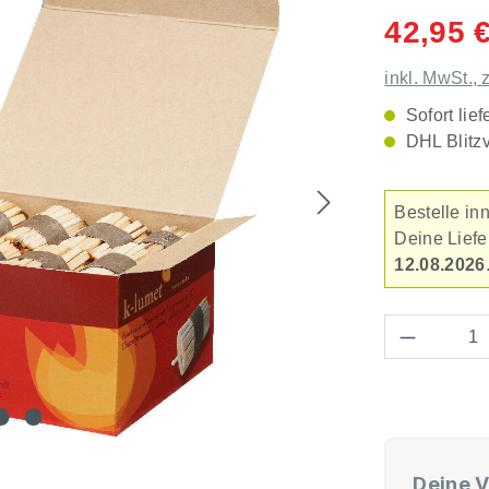
Durchschnitt
42,95 
inkl. MwSt., 
Sofort lief
DHL Blitz
Bestelle in
Deine Lief
12.08.2026
Produkt 
Deine V