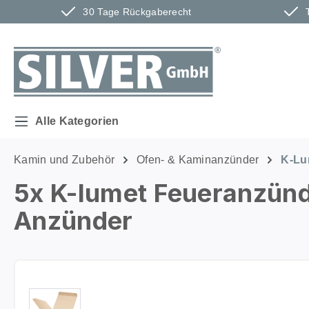
30 Tage Rückgaberecht
m Hauptinhalt springen
Zur Suche springen
Zur Hauptnavigation springen
Alle Kategorien
Kamin und Zubehör
Ofen- & Kaminanzünder
K-Lu
5x K-lumet Feueranzünd
Anzünder
Bildergalerie überspringen