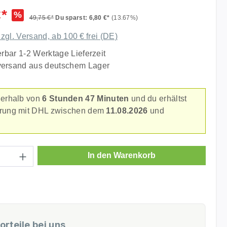
liche Bewertung von 5 von 5 Sternen
€*
%
49,75 €*
Du sparst: 6,80 €*
(13.67%)
zzgl. Versand, ab 100 € frei (DE)
erbar 1-2 Werktage Lieferzeit
versand aus deutschem Lager
nerhalb von
6 Stunden 47 Minuten
und du erhältst
erung mit DHL zwischen dem
11.08.2026
und
.
Anzahl: Gib den gewünschten Wert ein ode
In den Warenkorb
orteile bei uns