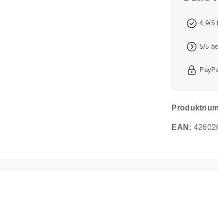
4,9/5
5/5 b
PayPa
Produktnu
EAN:
42602