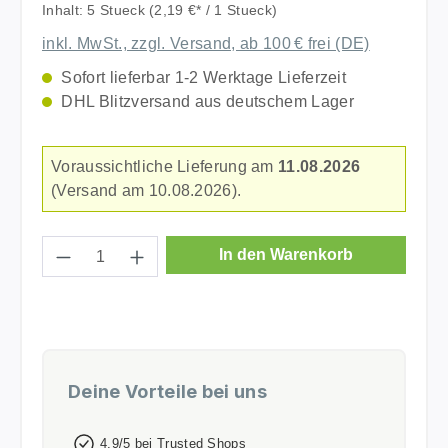
Inhalt:
5 Stueck
(2,19 €* / 1 Stueck)
inkl. MwSt., zzgl. Versand, ab 100 € frei (DE)
Sofort lieferbar 1-2 Werktage Lieferzeit
DHL Blitzversand aus deutschem Lager
Voraussichtliche Lieferung am
11.08.2026
(Versand am 10.08.2026).
Produkt Anzahl: Gib den gewünschten Wer
In den Warenkorb
Deine Vorteile bei uns
4,9/5 bei Trusted Shops