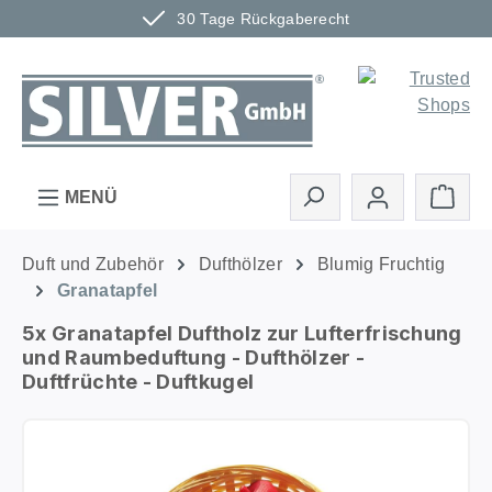
30 Tage Rückgaberecht
Zum Hauptinhalt springen
Ware
MENÜ
Duft und Zubehör
Dufthölzer
Blumig Fruchtig
Granatapfel
5x Granatapfel Duftholz zur Lufterfrischung
und Raumbeduftung - Dufthölzer -
Duftfrüchte - Duftkugel
Bildergalerie überspringen