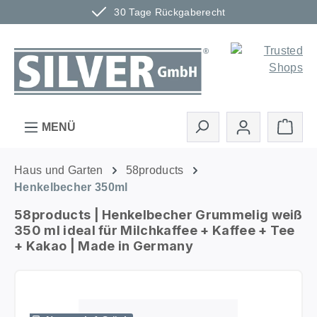
30 Tage Rückgaberecht
Zum Hauptinhalt springen
Ware
MENÜ
Haus und Garten
58products
Henkelbecher 350ml
58products | Henkelbecher Grummelig weiß
350 ml ideal für Milchkaffee + Kaffee + Tee
+ Kakao | Made in Germany
Bildergalerie überspringen