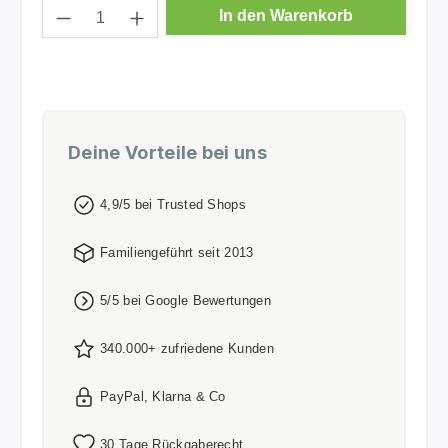
Produkt Anzahl: Gib den gewünschten Wer
In den Warenkorb
Deine Vorteile bei uns
4,9/5 bei Trusted Shops
Familiengeführt seit 2013
5/5 bei Google Bewertungen
340.000+ zufriedene Kunden
PayPal, Klarna & Co
30 Tage Rückgaberecht