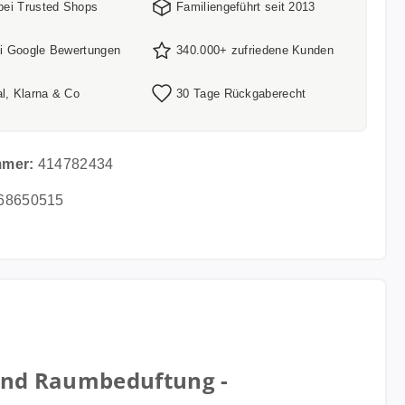
 bei Trusted Shops
Familiengeführt seit 2013
ei Google Bewertungen
340.000+ zufriedene Kunden
l, Klarna & Co
30 Tage Rückgaberecht
mmer:
414782434
68650515
 und Raumbeduftung -