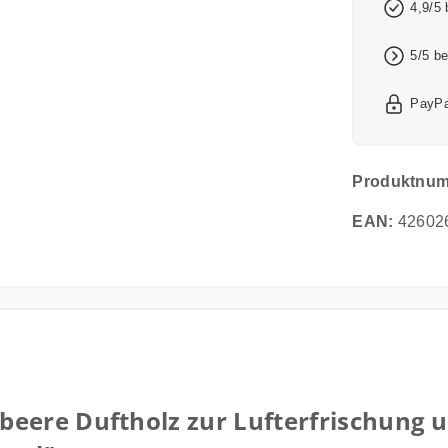
4,9/5
5/5 b
PayPa
Produktnu
EAN:
42602
beere Duftholz zur Lufterfrischung