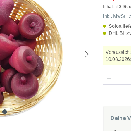
Inhalt:
50 Stu
inkl. MwSt., 
Sofort lief
DHL Blitz
Voraussicht
10.08.2026)
Produkt 
Deine V