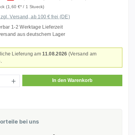
eck
(1,60 €* / 1 Stueck)
zzgl. Versand, ab 100 € frei (DE)
erbar 1-2 Werktage Lieferzeit
versand aus deutschem Lager
liche Lieferung am
11.08.2026
(Versand am
.
Anzahl: Gib den gewünschten Wert ein ode
In den Warenkorb
orteile bei uns