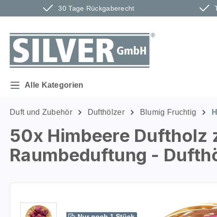
30 Tage Rückgaberecht
m Hauptinhalt springen
Zur Suche springen
Zur Hauptnavigation springen
Alle Kategorien
Duft und Zubehör
Dufthölzer
Blumig Fruchtig
H
50x Himbeere Duftholz 
Raumbeduftung - Dufthöl
Bildergalerie überspringen
Nur noch 1 Stück