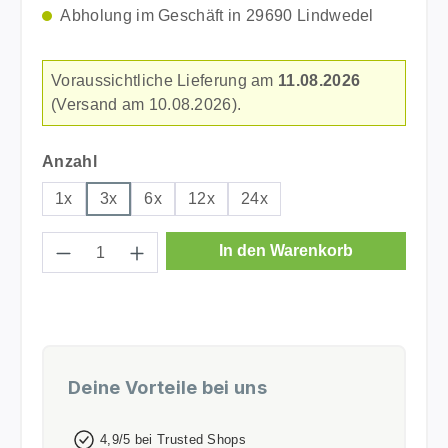
Abholung im Geschäft in 29690 Lindwedel
Voraussichtliche Lieferung am
11.08.2026
(Versand am 10.08.2026).
auswählen
Anzahl
1x
3x
6x
12x
24x
Produkt Anzahl: Gib den gewünschten Wer
In den Warenkorb
Deine Vorteile bei uns
4,9/5 bei Trusted Shops