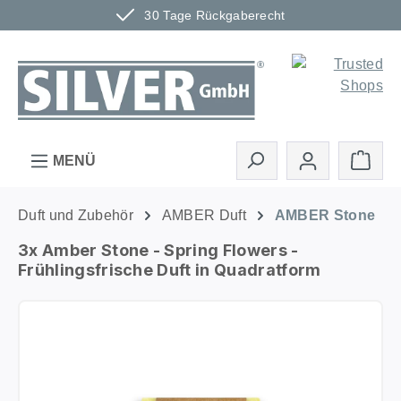
30 Tage Rückgaberecht
Zum Hauptinhalt springen
Ware
MENÜ
Duft und Zubehör
AMBER Duft
AMBER Stone
3x Amber Stone - Spring Flowers -
Frühlingsfrische Duft in Quadratform
Bildergalerie überspringen