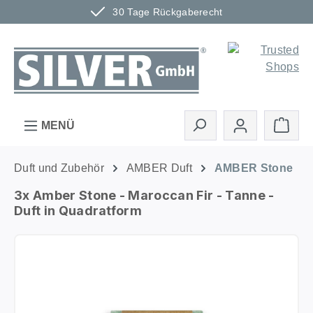
30 Tage Rückgaberecht
Zum Hauptinhalt springen
Ware
MENÜ
Duft und Zubehör
AMBER Duft
AMBER Stone
3x Amber Stone - Maroccan Fir - Tanne -
Duft in Quadratform
Bildergalerie überspringen