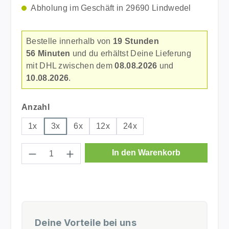
Abholung im Geschäft in 29690 Lindwedel
Bestelle innerhalb von
19 Stunden
56 Minuten
und du erhältst Deine Lieferung
mit DHL zwischen dem
08.08.2026
und
10.08.2026
.
auswählen
Anzahl
1x
3x
6x
12x
24x
Produkt Anzahl: Gib den gewünschten Wer
In den Warenkorb
Deine Vorteile bei uns