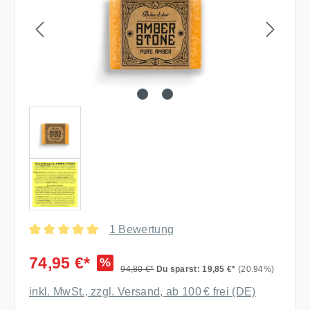
1 Bewertung
Durchschnittliche Bewertung von 5 von 5 Sternen
74,95 €*
%
94,80 €*
Du sparst: 19,85 €*
(20.94%)
inkl. MwSt., zzgl. Versand, ab 100 € frei (DE)