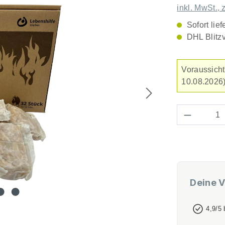
inkl. MwSt., 
Sofort lief
DHL Blitz
Voraussicht
10.08.2026)
Produkt 
Deine V
4,9/5