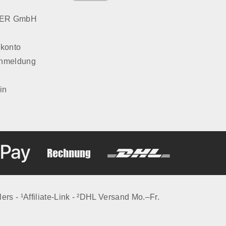
LVER GmbH
konto
Anmeldung
in
lers - ¹Affiliate-Link - ²DHL Versand Mo.–Fr.