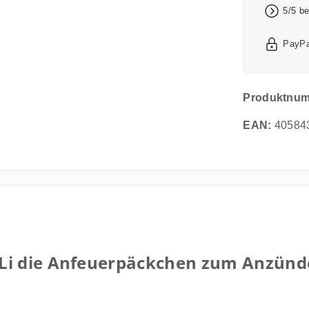
5/5 b
PayPa
Produktnu
EAN:
40584
i die Anfeuerpäckchen zum Anzünden