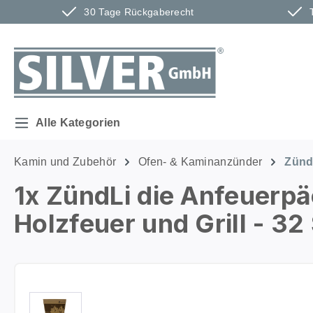
30 Tage Rückgaberecht
m Hauptinhalt springen
Zur Suche springen
Zur Hauptnavigation springen
Alle Kategorien
Kamin und Zubehör
Ofen- & Kaminanzünder
Zünd
1x ZündLi die Anfeuer
Holzfeuer und Grill - 32
Bildergalerie überspringen