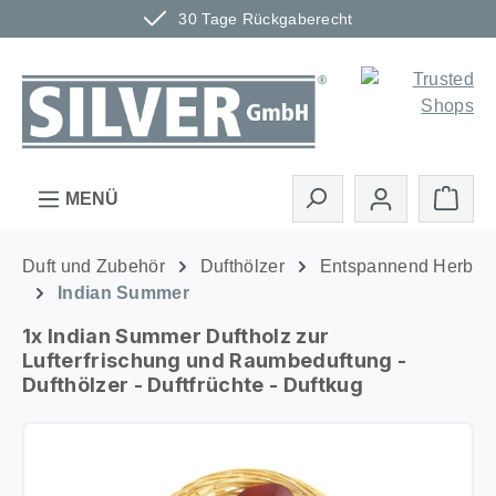
30 Tage Rückgaberecht
Zum Hauptinhalt springen
Ware
MENÜ
Duft und Zubehör
Dufthölzer
Entspannend Herb
Indian Summer
1x Indian Summer Duftholz zur
Lufterfrischung und Raumbeduftung -
Dufthölzer - Duftfrüchte - Duftkug
Bildergalerie überspringen