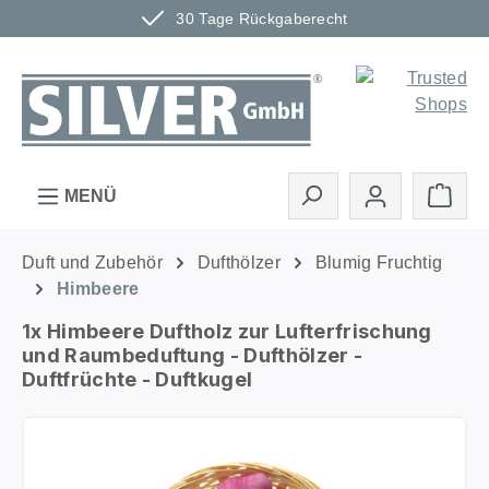
30 Tage Rückgaberecht
Zum Hauptinhalt springen
Ware
MENÜ
Duft und Zubehör
Dufthölzer
Blumig Fruchtig
Himbeere
1x Himbeere Duftholz zur Lufterfrischung
und Raumbeduftung - Dufthölzer -
Duftfrüchte - Duftkugel
Bildergalerie überspringen