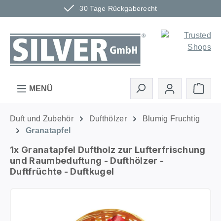
30 Tage Rückgaberecht
Zum Hauptinhalt springen
Ware
MENÜ
Duft und Zubehör
Dufthölzer
Blumig Fruchtig
Granatapfel
1x Granatapfel Duftholz zur Lufterfrischung
und Raumbeduftung - Dufthölzer -
Duftfrüchte - Duftkugel
Bildergalerie überspringen