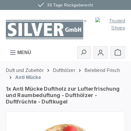
30 Tage Rückgaberecht
Zum Hauptinhalt springen
Ware
MENÜ
Duft und Zubehör
Dufthölzer
Belebend Frisch
Anti Mücke
1x Anti Mücke Duftholz zur Lufterfrischung
und Raumbeduftung - Dufthölzer -
Duftfrüchte - Duftkugel
Bildergalerie überspringen