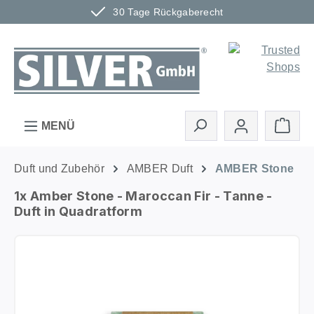
30 Tage Rückgaberecht
Zum Hauptinhalt springen
Ware
MENÜ
Duft und Zubehör
AMBER Duft
AMBER Stone
1x Amber Stone - Maroccan Fir - Tanne -
Duft in Quadratform
Bildergalerie überspringen