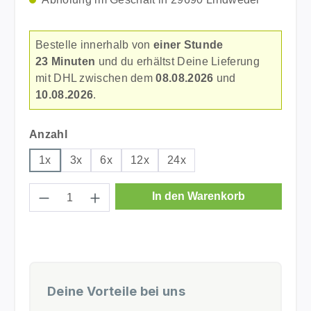
Bestelle innerhalb von
einer Stunde
23 Minuten
und du erhältst Deine Lieferung
mit DHL zwischen dem
08.08.2026
und
10.08.2026
.
auswählen
Anzahl
1x
3x
6x
12x
24x
Produkt Anzahl: Gib den gewünschten Wer
In den Warenkorb
Deine Vorteile bei uns