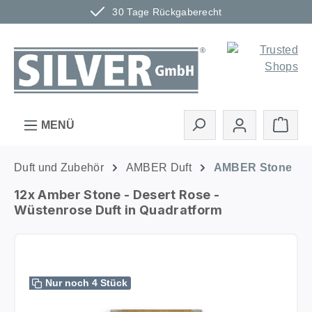
30 Tage Rückgaberecht
Zum Hauptinhalt springen
Ware
MENÜ
Duft und Zubehör
AMBER Duft
AMBER Stone
12x Amber Stone - Desert Rose -
Wüstenrose Duft in Quadratform
Bildergalerie überspringen
Nur noch 4 Stück