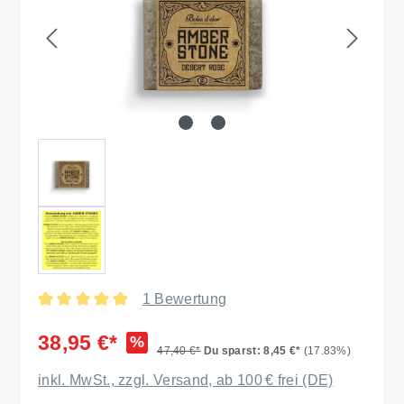
1 Bewertung
Durchschnittliche Bewertung von 5 von 5 Sternen
38,95 €*
%
47,40 €*
Du sparst: 8,45 €*
(17.83%)
inkl. MwSt., zzgl. Versand, ab 100 € frei (DE)