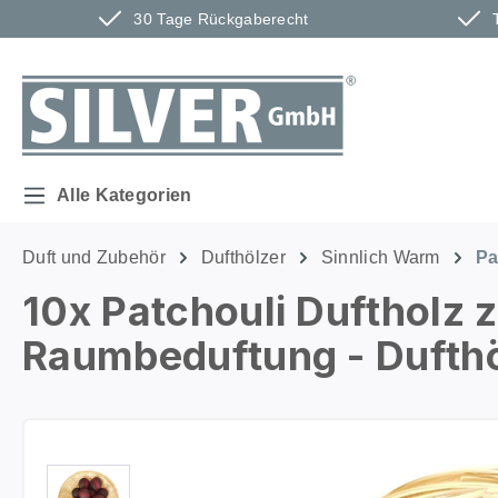
30 Tage Rückgaberecht
m Hauptinhalt springen
Zur Suche springen
Zur Hauptnavigation springen
Alle Kategorien
Duft und Zubehör
Dufthölzer
Sinnlich Warm
Pa
10x Patchouli Duftholz 
Raumbeduftung - Dufthöl
Bildergalerie überspringen