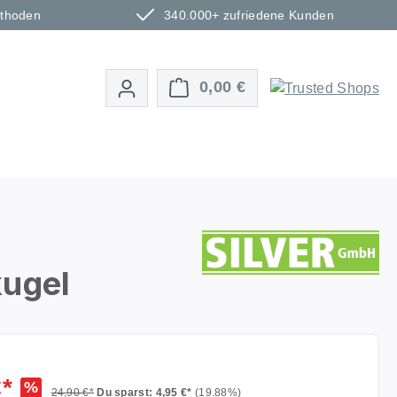
ethoden
340.000+ zufriedene Kunden
Warenkorb enthält 0 P
0,00 €
kugel
€*
%
24,90 €*
Du sparst: 4,95 €*
(19.88%)