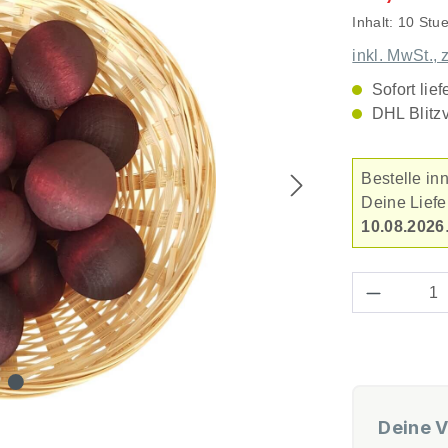
Inhalt:
10 Stu
inkl. MwSt., 
Sofort lief
DHL Blitz
Bestelle in
Deine Lief
10.08.2026
Produkt 
Deine V