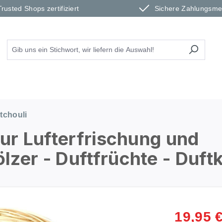
Trusted Shops zertifiziert
Sichere Zahlungsm
tchouli
zur Lufterfrischung und
zer - Duftfrüchte - Duft
19,95 