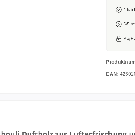
4,9/5
5/5 b
PayPa
Produktnu
EAN:
42602
houli Duftholz zur Lufterfrischung