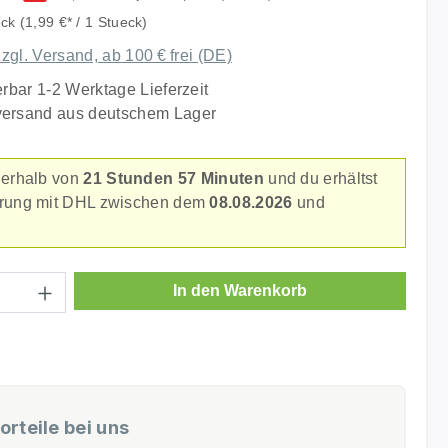
eck
(1,99 €* / 1 Stueck)
zzgl. Versand, ab 100 € frei (DE)
erbar 1-2 Werktage Lieferzeit
versand aus deutschem Lager
nerhalb von
21 Stunden 57 Minuten
und du erhältst
erung mit DHL zwischen dem
08.08.2026
und
.
Anzahl: Gib den gewünschten Wert ein ode
In den Warenkorb
orteile bei uns