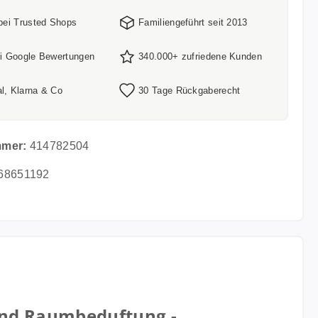
 bei Trusted Shops
Familiengeführt seit 2013
ei Google Bewertungen
340.000+ zufriedene Kunden
l, Klarna & Co
30 Tage Rückgaberecht
mmer:
414782504
68651192
 und Raumbeduftung -