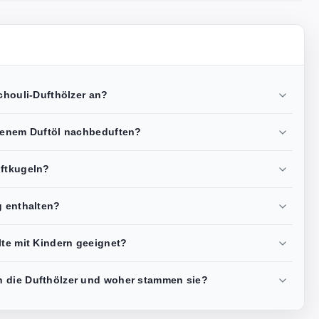
tchouli-Dufthölzer an?
igenem Duftöl nachbeduften?
uftkugeln?
g enthalten?
lte mit Kindern geeignet?
n die Dufthölzer und woher stammen sie?