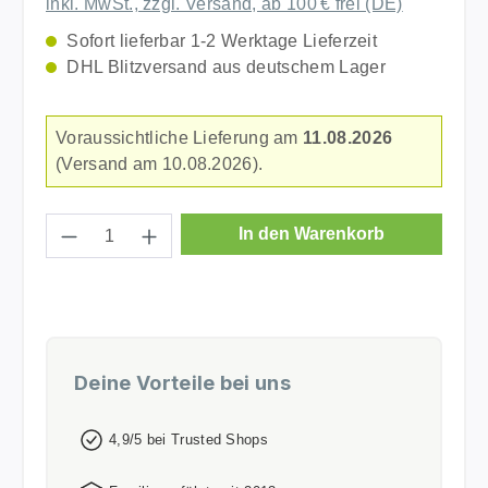
inkl. MwSt., zzgl. Versand, ab 100 € frei (DE)
Sofort lieferbar 1-2 Werktage Lieferzeit
DHL Blitzversand aus deutschem Lager
Voraussichtliche Lieferung am
11.08.2026
(Versand am 10.08.2026).
Produkt Anzahl: Gib den gewünschten Wer
In den Warenkorb
Deine Vorteile bei uns
4,9/5 bei Trusted Shops