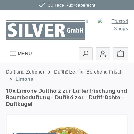
30 Tage Rückgaberecht
Zum Hauptinhalt springen
Ware
MENÜ
Duft und Zubehör
Dufthölzer
Belebend Frisch
Limone
10x Limone Duftholz zur Lufterfrischung und
Raumbeduftung - Dufthölzer - Duftfrüchte -
Duftkugel
Bildergalerie überspringen