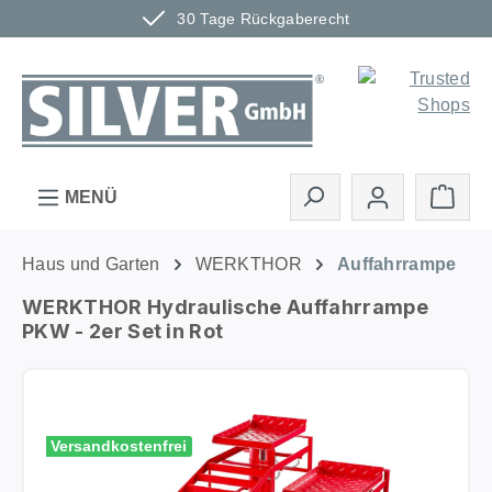
30 Tage Rückgaberecht
Zum Hauptinhalt springen
Ware
MENÜ
Haus und Garten
WERKTHOR
Auffahrrampe
WERKTHOR Hydraulische Auffahrrampe
PKW - 2er Set in Rot
Bildergalerie überspringen
Versandkostenfrei