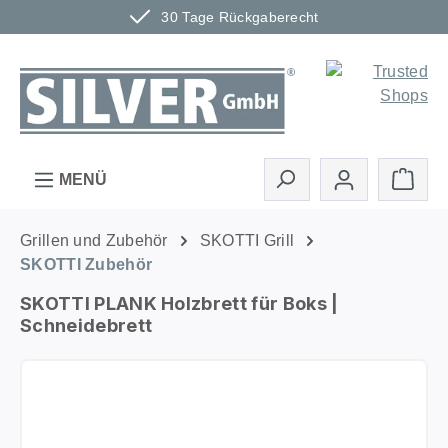
30 Tage Rückgaberecht
Zum Hauptinhalt springen
Ware
MENÜ
Grillen und Zubehör
SKOTTI Grill
SKOTTI Zubehör
SKOTTI PLANK Holzbrett für Boks |
Schneidebrett
Bildergalerie überspringen