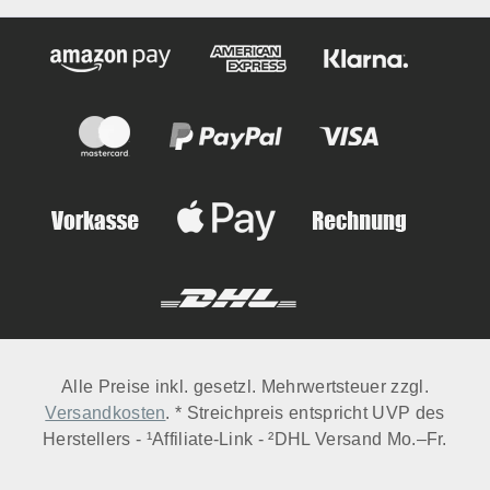
Alle Preise inkl. gesetzl. Mehrwertsteuer zzgl.
Versandkosten
. * Streichpreis entspricht UVP des
Herstellers - ¹Affiliate-Link - ²DHL Versand Mo.–Fr.