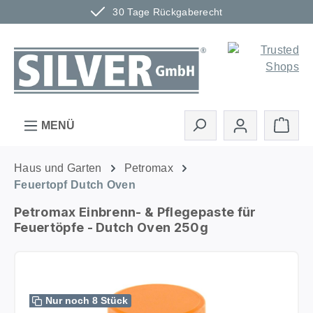
30 Tage Rückgaberecht
Zum Hauptinhalt springen
Ware
MENÜ
Haus und Garten
Petromax
Feuertopf Dutch Oven
Petromax Einbrenn- & Pflegepaste für
Feuertöpfe - Dutch Oven 250g
Bildergalerie überspringen
Nur noch 8 Stück