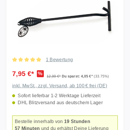
1 Bewertung
Durchschnittliche Bewertung von 5 von 5 Sternen
7,95 €*
%
12,00 €*
Du sparst: 4,05 €*
(33.75%)
inkl. MwSt., zzgl. Versand, ab 100 € frei (DE)
Sofort lieferbar 1-2 Werktage Lieferzeit
DHL Blitzversand aus deutschem Lager
Bestelle innerhalb von
19 Stunden
57 Minuten
und du erhältst Deine Lieferung