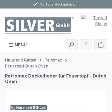
30 Tage Rückgaberecht
Zum Hauptinhalt springen
Ware
MENÜ
Haus und Garten
Petromax
Feuertopf Dutch Oven
Petromax Deckelheber für Feuertopf - Dutch
Oven
Bildergalerie überspringen
Nur noch 5 Stück