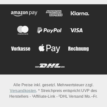
Alle Preise inkl. gesetzl. Mehrwertsteuer zzgl.
Versandkosten
. * Streichpreis entspricht UVP des
Herstellers - ¹Affiliate-Link - ²DHL Versand Mo.–Fr.