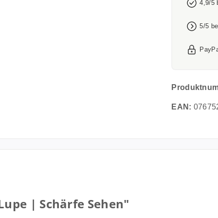
4,9/5
5/5 b
PayPa
Produktnu
EAN:
07675
upe | Schärfe Sehen"