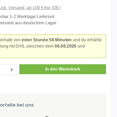
zzgl. Versand, ab 100 € frei (DE)
erbar 1-2 Werktage Lieferzeit
versand aus deutschem Lager
nerhalb von
einer Stunde 58 Minuten
und du erhältst
erung mit DHL zwischen dem
06.08.2026
und
.
Anzahl: Gib den gewünschten Wert ein ode
In den Warenkorb
orteile bei uns