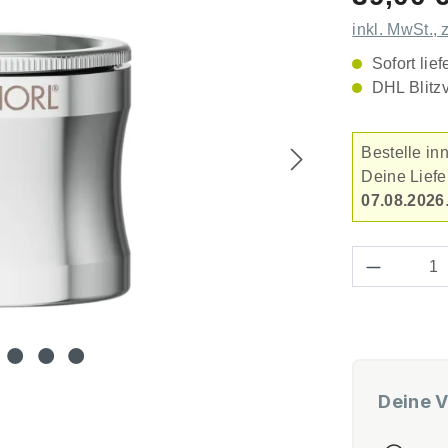
inkl. MwSt., 
Sofort lief
DHL Blitz
Bestelle in
Deine Lief
07.08.2026
Produkt 
Deine V