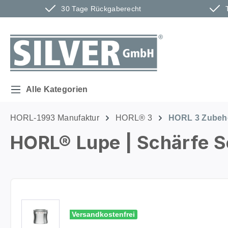
30 Tage Rückgaberecht
m Hauptinhalt springen
Zur Suche springen
Zur Hauptnavigation springen
Alle Kategorien
HORL-1993 Manufaktur
HORL® 3
HORL 3 Zubeh
HORL® Lupe | Schärfe 
Bildergalerie überspringen
Versandkostenfrei