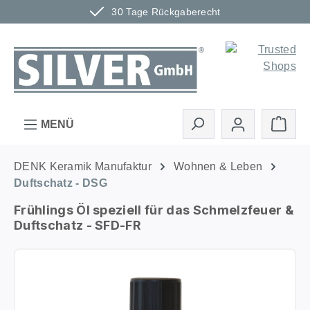
30 Tage Rückgaberecht
Zum Hauptinhalt springen
Ware
MENÜ
DENK Keramik Manufaktur
Wohnen & Leben
Duftschatz - DSG
Frühlings Öl speziell für das Schmelzfeuer &
Duftschatz - SFD-FR
Bildergalerie überspringen