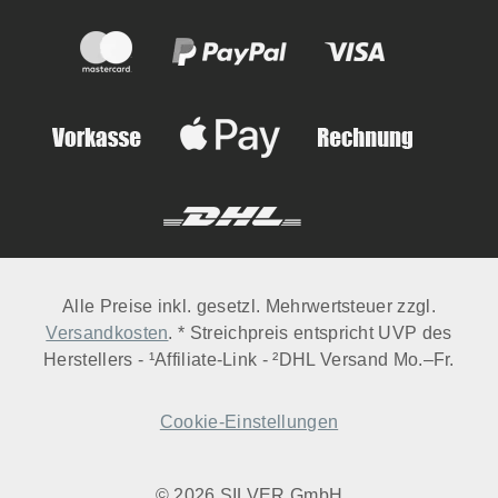
Alle Preise inkl. gesetzl. Mehrwertsteuer zzgl.
Versandkosten
. * Streichpreis entspricht UVP des
Herstellers - ¹Affiliate-Link - ²DHL Versand Mo.–Fr.
Cookie-Einstellungen
© 2026 SILVER GmbH