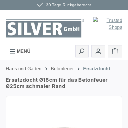
30 Tage Rückgaberecht
Zum Hauptinhalt springen
Ware
MENÜ
Haus und Garten
Betonfeuer
Ersatzdocht
Ersatzdocht Ø18cm für das Betonfeuer
Ø25cm schmaler Rand
Bildergalerie überspringen