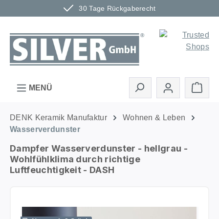
30 Tage Rückgaberecht
Zum Hauptinhalt springen
Ware
MENÜ
DENK Keramik Manufaktur
Wohnen & Leben
Wasserverdunster
Dampfer Wasserverdunster - hellgrau -
Wohlfühlklima durch richtige
Luftfeuchtigkeit - DASH
Bildergalerie überspringen