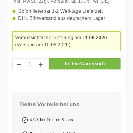
inkl. MwSt., zzgl. Versand, ab 100 € frei (DE)
Sofort lieferbar 1-2 Werktage Lieferzeit
DHL Blitzversand aus deutschem Lager
Voraussichtliche Lieferung am
11.08.2026
(Versand am 10.08.2026).
Produkt Anzahl: Gib den gewünschten Wer
In den Warenkorb
Deine Vorteile bei uns
4,9/5 bei Trusted Shops