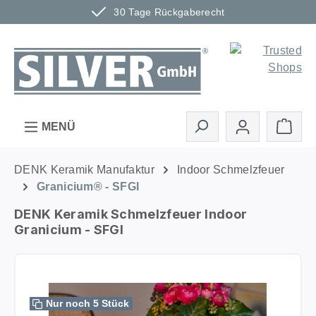
30 Tage Rückgaberecht
Zum Hauptinhalt springen
Ware
MENÜ
DENK Keramik Manufaktur
Indoor Schmelzfeuer
Granicium® - SFGI
DENK Keramik Schmelzfeuer Indoor
Granicium - SFGI
Bildergalerie überspringen
Nur noch 5 Stück