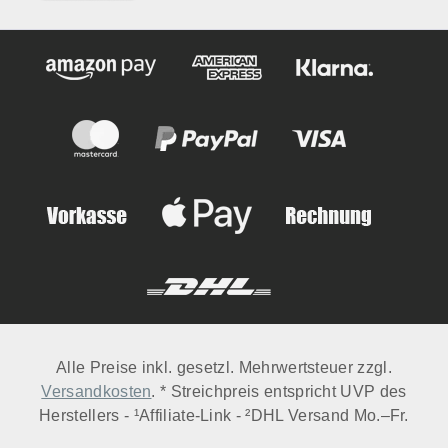
Alle Preise inkl. gesetzl. Mehrwertsteuer zzgl.
Versandkosten
. * Streichpreis entspricht UVP des
Herstellers - ¹Affiliate-Link - ²DHL Versand Mo.–Fr.