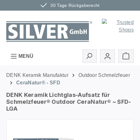
30 Tage Rückgaberecht
Zum Hauptinhalt springen
Ware
MENÜ
DENK Keramik Manufaktur
Outdoor Schmelzfeuer
CeraNatur® - SFD
DENK Keramik Lichtglas-Aufsatz für
Schmelzfeuer® Outdoor CeraNatur® ~ SFD-
LGA
Bildergalerie überspringen