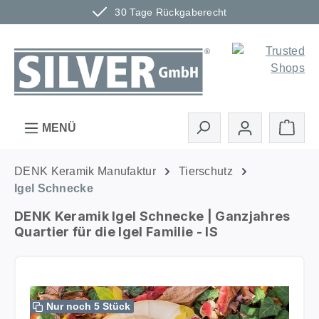
30 Tage Rückgaberecht
Zum Hauptinhalt springen
Ware
MENÜ
DENK Keramik Manufaktur
Tierschutz
Igel Schnecke
DENK Keramik Igel Schnecke | Ganzjahres
Quartier für die Igel Familie - IS
Bildergalerie überspringen
Nur noch 5 Stück