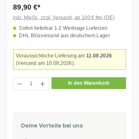
Durchschnittliche Bewertung von 5 von 5 Sternen
89,90 €*
inkl. MwSt., zzgl. Versand, ab 100 € frei (DE)
Sofort lieferbar 1-2 Werktage Lieferzeit
DHL Blitzversand aus deutschem Lager
Voraussichtliche Lieferung am
11.08.2026
(Versand am 10.08.2026).
Produkt Anzahl: Gib den gewünschten Wer
In den Warenkorb
Deine Vorteile bei uns