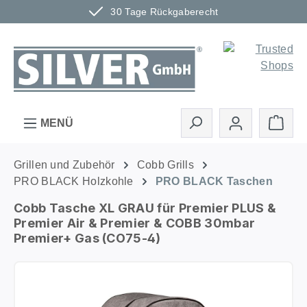
30 Tage Rückgaberecht
Zum Hauptinhalt springen
Ware
MENÜ
Grillen und Zubehör
Cobb Grills
PRO BLACK Holzkohle
PRO BLACK Taschen
Cobb Tasche XL GRAU für Premier PLUS &
Premier Air & Premier & COBB 30mbar
Premier+ Gas (CO75-4)
Bildergalerie überspringen