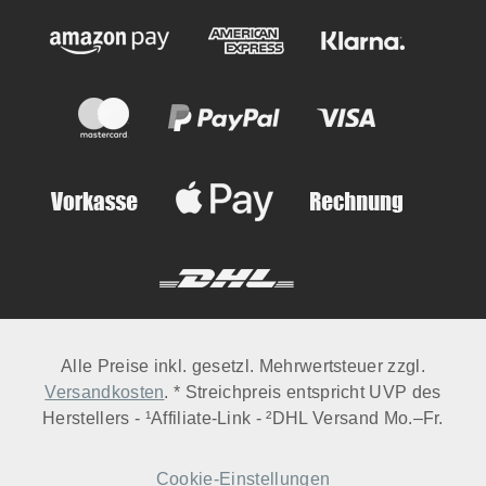
Alle Preise inkl. gesetzl. Mehrwertsteuer zzgl.
Versandkosten
. * Streichpreis entspricht UVP des
Herstellers - ¹Affiliate-Link - ²DHL Versand Mo.–Fr.
Cookie-Einstellungen