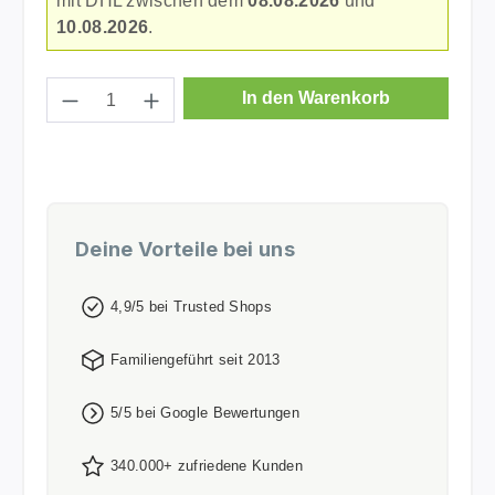
mit DHL zwischen dem
08.08.2026
und
10.08.2026
.
Produkt Anzahl: Gib den gewünschten Wer
In den Warenkorb
Deine Vorteile bei uns
4,9/5 bei Trusted Shops
Familiengeführt seit 2013
5/5 bei Google Bewertungen
340.000+ zufriedene Kunden