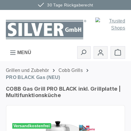
30 Tage Rückgaberecht
Zum Hauptinhalt springen
Ware
MENÜ
Grillen und Zubehör
Cobb Grills
PRO BLACK Gas (NEU)
COBB Gas Grill PRO BLACK inkl. Grillplatte |
Multifunktionsküche
Bildergalerie überspringen
Versandkostenfrei