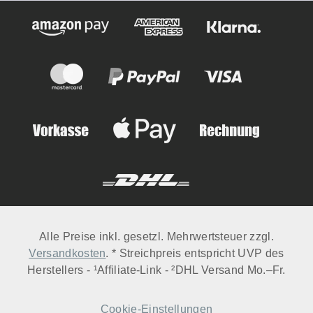
Alle Preise inkl. gesetzl. Mehrwertsteuer zzgl.
Versandkosten
. * Streichpreis entspricht UVP des
Herstellers - ¹Affiliate-Link - ²DHL Versand Mo.–Fr.
Cookie-Einstellungen