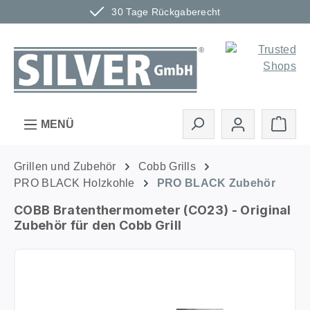
30 Tage Rückgaberecht
Zum Hauptinhalt springen
Ware
MENÜ
Grillen und Zubehör
Cobb Grills
PRO BLACK Holzkohle
PRO BLACK Zubehör
COBB Bratenthermometer (CO23) - Original
Zubehör für den Cobb Grill
Bildergalerie überspringen