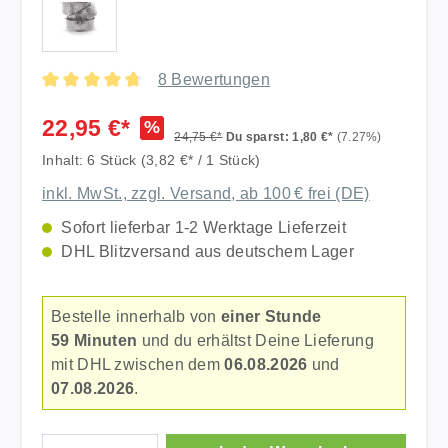
8 Bewertungen
Durchschnittliche Bewertung von 4.75 von 5 Sternen
22,95 €*
%
24,75 €*
Du sparst: 1,80 €*
(7.27%)
Inhalt:
6 Stück
(3,82 €* / 1 Stück)
inkl. MwSt., zzgl. Versand, ab 100 € frei (DE)
Sofort lieferbar 1-2 Werktage Lieferzeit
DHL Blitzversand aus deutschem Lager
Bestelle innerhalb von
einer Stunde
59 Minuten
und du erhältst Deine Lieferung
mit DHL zwischen dem
06.08.2026
und
07.08.2026
.
Produkt Anzahl: Gib den gewünschten Wer