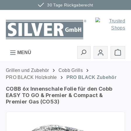
30 Tage Rückgaberecht
Zum Hauptinhalt springen
Ware
MENÜ
Grillen und Zubehör
Cobb Grills
PRO BLACK Holzkohle
PRO BLACK Zubehör
COBB 6x Innenschale Folie für den Cobb
EASY TO GO & Premier & Compact &
Premier Gas (CO53)
Bildergalerie überspringen