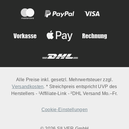
Alle Preise inkl. gesetzl. Mehrwertsteuer zzgl.
Versandkosten
. * Streichpreis entspricht UVP des
Herstellers - ¹Affiliate-Link - ²DHL Versand Mo.–Fr.
Cookie-Einstellungen
© 2026 SILVER GmbH