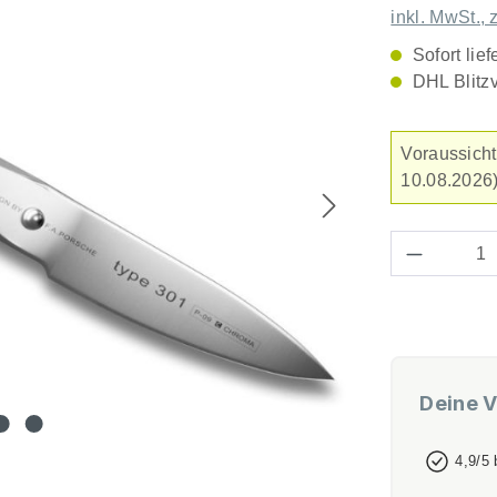
inkl. MwSt., 
Sofort lief
DHL Blitz
Voraussicht
10.08.2026)
Produkt 
Deine V
4,9/5