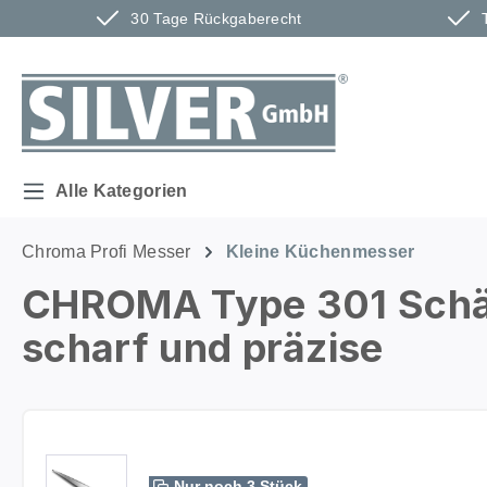
30 Tage Rückgaberecht
m Hauptinhalt springen
Zur Suche springen
Zur Hauptnavigation springen
Alle Kategorien
Chroma Profi Messer
Kleine Küchenmesser
CHROMA Type 301 Schäl
scharf und präzise
Bildergalerie überspringen
Nur noch 3 Stück