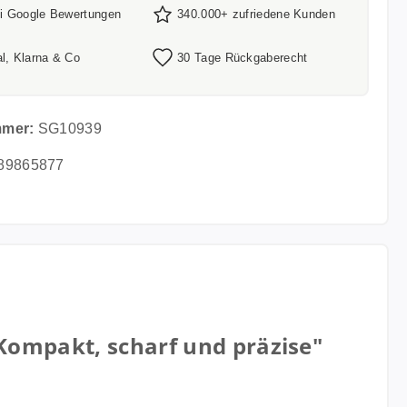
ei Google Bewertungen
340.000+ zufriedene Kunden
l, Klarna & Co
30 Tage Rückgaberecht
mmer:
SG10939
89865877
ompakt, scharf und präzise"