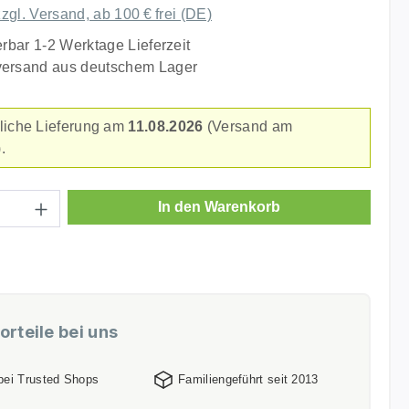
zzgl. Versand, ab 100 € frei (DE)
erbar 1-2 Werktage Lieferzeit
versand aus deutschem Lager
liche Lieferung am
11.08.2026
(Versand am
.
Anzahl: Gib den gewünschten Wert ein ode
In den Warenkorb
orteile bei uns
 bei Trusted Shops
Familiengeführt seit 2013