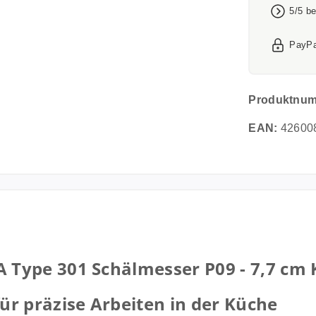
5/5 b
PayPa
Produktnu
EAN:
42600
ype 301 Schälmesser P09 - 7,7 cm K
r präzise Arbeiten in der Küche