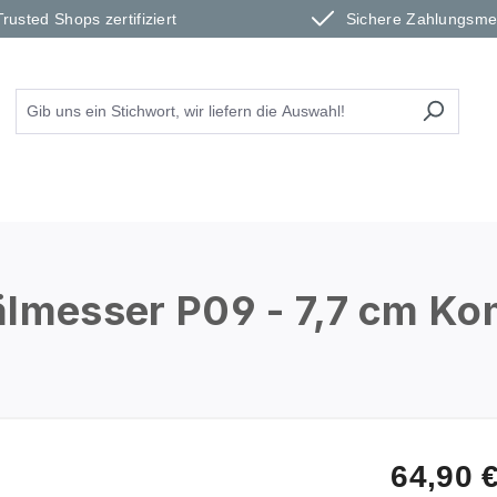
Trusted Shops zertifiziert
Sichere Zahlungsm
messer P09 - 7,7 cm Ko
64,90 