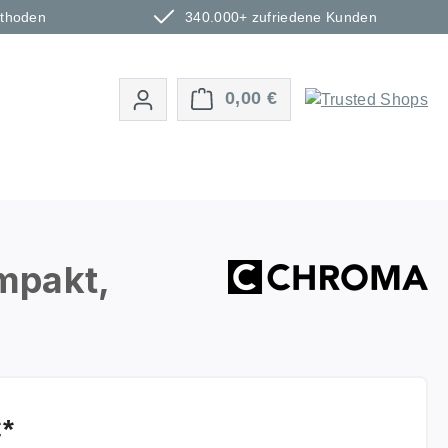
ethoden
340.000+ zufriedene Kunden
Warenkorb enthält 0 P
0,00 €
mpakt,
€*