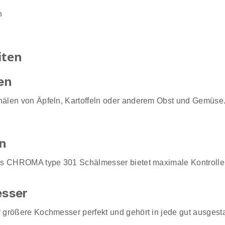
n
iten
en
älen von Äpfeln, Kartoffeln oder anderem Obst und Gemüse. 
en
as CHROMA type 301 Schälmesser bietet maximale Kontrolle 
esser
größere Kochmesser perfekt und gehört in jede gut ausgesta