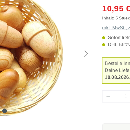
Durchschnitt
10,95 
Inhalt:
5 Stue
inkl. MwSt., 
Sofort lief
DHL Blitz
Bestelle in
Deine Lief
10.08.2026
Produkt 