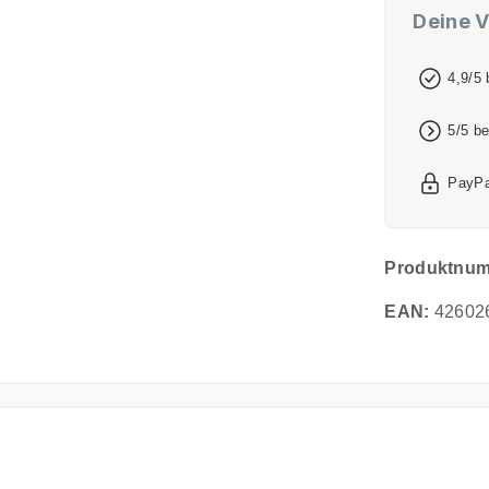
Deine V
4,9/5
5/5 b
PayPa
Produktnu
EAN:
42602