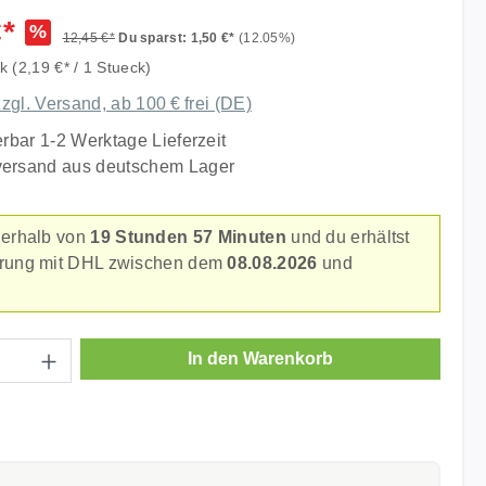
liche Bewertung von 5 von 5 Sternen
€*
%
12,45 €*
Du sparst: 1,50 €*
(12.05%)
ck
(2,19 €* / 1 Stueck)
zzgl. Versand, ab 100 € frei (DE)
erbar 1-2 Werktage Lieferzeit
versand aus deutschem Lager
nerhalb von
19 Stunden 57 Minuten
und du erhältst
erung mit DHL zwischen dem
08.08.2026
und
.
Anzahl: Gib den gewünschten Wert ein ode
In den Warenkorb