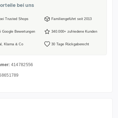
orteile bei uns
 bei Trusted Shops
Familiengeführt seit 2013
ei Google Bewertungen
340.000+ zufriedene Kunden
l, Klarna & Co
30 Tage Rückgaberecht
mmer:
414782556
68651789