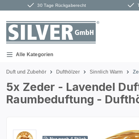
30 Tage Rückgaberecht
m Hauptinhalt springen
Zur Suche springen
Zur Hauptnavigation springen
Alle Kategorien
Duft und Zubehör
Dufthölzer
Sinnlich Warm
Ze
5x Zeder - Lavendel Duf
Raumbeduftung - Dufthöl
Bildergalerie überspringen
Nur noch 4 Stück