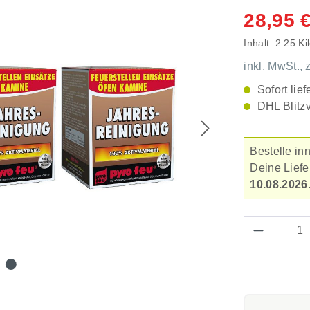
Durchschnitt
28,95 
Inhalt:
2.25 K
inkl. MwSt., 
Sofort lief
DHL Blitz
Bestelle in
Deine Lief
10.08.2026
Produkt 