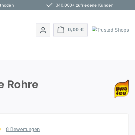
ethoden
340.000+ zufriedene Kunden
Warenkorb enthält 0 P
0,00 €
e Rohre
8 Bewertungen