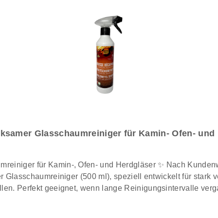
samer Glasschaumreiniger für Kamin- Ofen- und 
d Herdgläser ✨ Nach Kundenwunsch: Endlich wieder im Programm! ✨ Der
r Glasschaumreiniger (500 ml), speziell entwickelt für stark 
en. Perfekt geeignet, wenn lange Reinigungsintervalle verg
lasscheibe steigert die Reinigungsleistung. Streifenfrei sauber - hinterlässt kein