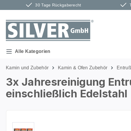
30 Tage Rückgaberecht
m Hauptinhalt springen
Zur Suche springen
Zur Hauptnavigation springen
Alle Kategorien
Kamin und Zubehör
Kamin & Ofen Zubehör
Entruß
3x Jahresreinigung Entr
einschließlich Edelstahl
Bildergalerie überspringen