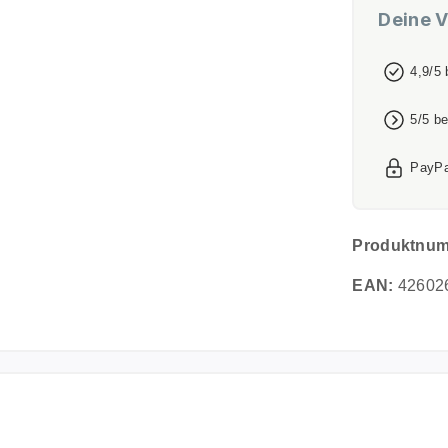
Deine V
4,9/5
5/5 b
PayPa
Produktnu
EAN:
42602