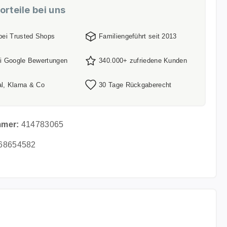
orteile bei uns
 bei Trusted Shops
Familiengeführt seit 2013
ei Google Bewertungen
340.000+ zufriedene Kunden
l, Klarna & Co
30 Tage Rückgaberecht
mmer:
414783065
68654582