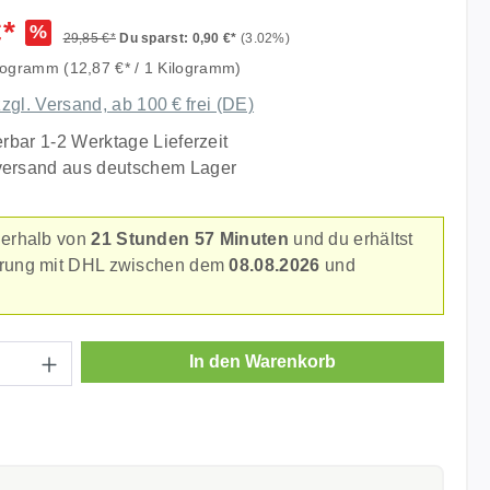
liche Bewertung von 5 von 5 Sternen
€*
%
29,85 €*
Du sparst: 0,90 €*
(3.02%)
ilogramm
(12,87 €* / 1 Kilogramm)
zzgl. Versand, ab 100 € frei (DE)
erbar 1-2 Werktage Lieferzeit
versand aus deutschem Lager
nerhalb von
21 Stunden 57 Minuten
und du erhältst
erung mit DHL zwischen dem
08.08.2026
und
.
Anzahl: Gib den gewünschten Wert ein ode
In den Warenkorb