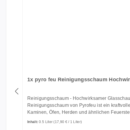
1x pyro feu Reinigungsschaum Hochwirk
Reinigungsschaum - Hochwirksamer Glasschaumreiniger für Kamin-, Ofen- un
Reinigungsschaum von Pyrofeu ist ein kraftvolle
Kaminen, Öfen, Herden und ähnlichen Feuerstell
mehr ausreichen. Produktvorteile Hochkonzentrierter Wirkstoff - entfernt selbst hartnäckige Ruß-, Teer- und Kreosotablagerungen effektiv. Für warme
Inhalt:
0.5 Liter
(17,90 € / 1 Liter)
Gläser besonders effektiv - Anwendung auf noch leicht erhitzter G