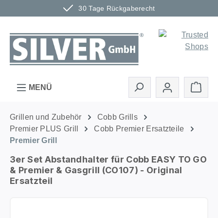
30 Tage Rückgaberecht
Zum Hauptinhalt springen
Ware
MENÜ
Grillen und Zubehör
Cobb Grills
Premier PLUS Grill
Cobb Premier Ersatzteile
Premier Grill
3er Set Abstandhalter für Cobb EASY TO GO
& Premier & Gasgrill (CO107) - Original
Ersatzteil