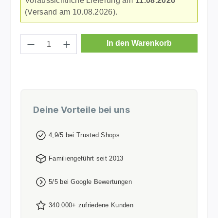
Voraussichtliche Lieferung am
11.08.2026
(Versand am 10.08.2026).
Produkt Anzahl: Gib den gewünschten Wer
In den Warenkorb
Deine Vorteile bei uns
4,9/5 bei Trusted Shops
Familiengeführt seit 2013
5/5 bei Google Bewertungen
340.000+ zufriedene Kunden