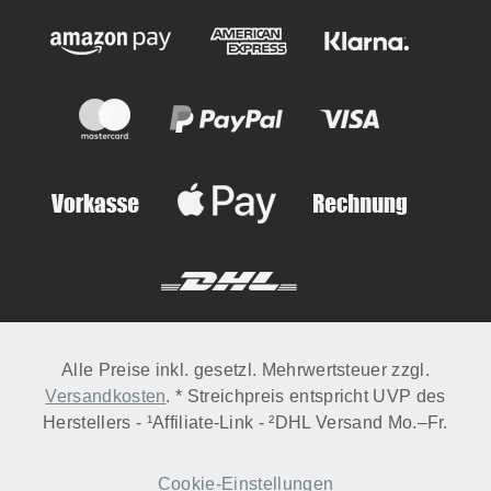
Alle Preise inkl. gesetzl. Mehrwertsteuer zzgl.
Versandkosten
. * Streichpreis entspricht UVP des
Herstellers - ¹Affiliate-Link - ²DHL Versand Mo.–Fr.
Cookie-Einstellungen