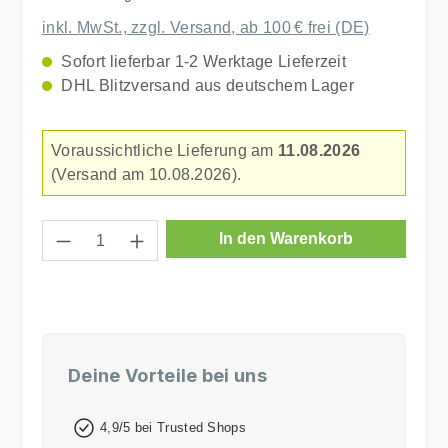
inkl. MwSt., zzgl. Versand, ab 100 € frei (DE)
Sofort lieferbar 1-2 Werktage Lieferzeit
DHL Blitzversand aus deutschem Lager
Voraussichtliche Lieferung am
11.08.2026
(Versand am 10.08.2026).
Produkt Anzahl: Gib den gewünschten Wer
In den Warenkorb
Deine Vorteile bei uns
4,9/5 bei Trusted Shops