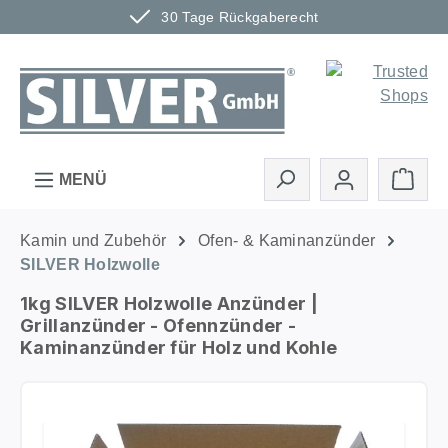
30 Tage Rückgaberecht
Zum Hauptinhalt springen
Ware
MENÜ
Kamin und Zubehör
Ofen- & Kaminanzünder
SILVER Holzwolle
1kg SILVER Holzwolle Anzünder |
Grillanzünder - Ofennzünder -
Kaminanzünder für Holz und Kohle
Bildergalerie überspringen