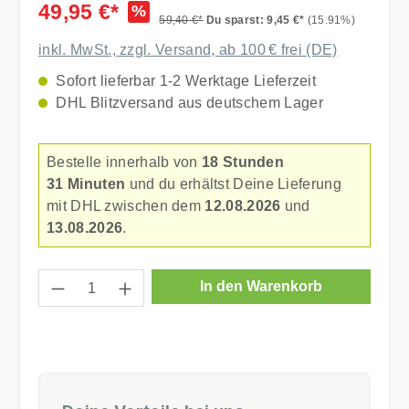
49,95 €*
%
59,40 €*
Du sparst: 9,45 €*
(15.91%)
inkl. MwSt., zzgl. Versand, ab 100 € frei (DE)
Sofort lieferbar 1-2 Werktage Lieferzeit
DHL Blitzversand aus deutschem Lager
Bestelle innerhalb von
18 Stunden
31 Minuten
und du erhältst Deine Lieferung
mit DHL zwischen dem
12.08.2026
und
13.08.2026
.
Produkt Anzahl: Gib den gewünschten Wer
In den Warenkorb