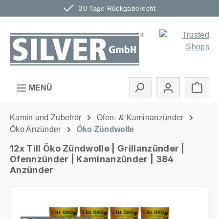
30 Tage Rückgaberecht
Zum Hauptinhalt springen
Ware
MENÜ
Kamin und Zubehör
Ofen- & Kaminanzünder
Öko Anzünder
Öko Zündwolle
12x Till Öko Zündwolle | Grillanzünder |
Ofennzünder | Kaminanzünder | 384
Anzünder
Bildergalerie überspringen