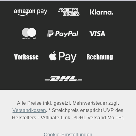
Alle Preise inkl. gesetzl. Mehrwertsteuer zzgl.
Versandkosten
. * Streichpreis entspricht UVP des
Herstellers - ¹Affiliate-Link - ²DHL Versand Mo.–Fr.
Cookie-Einstellungen