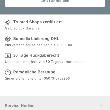
Jetzt anmelden
lieben. Lieferung: Schneidebrett Eiche Schräg mit
einseitiger Griffmulde Verpackt in hochwertiger
Geschenkverpackung mit Magnetverschluss
Trusted Shops zertifiziert
Geld zurück Garantie
Schnelle Lieferung DHL
Blitzversand am selben Tag bis 15:30 Uhr
30 Tage Rückgaberecht
Unbenutzt innerhalb von 30 Tagen zurücksenden
Persönliche Beratung
Sie erreichen uns unter 05073-6752956
Service-Hotline