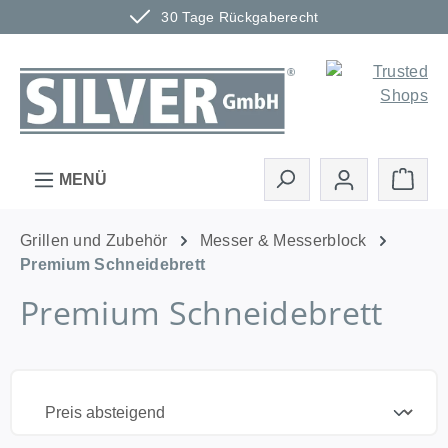
30 Tage Rückgaberecht
Zum Hauptinhalt springen
Ware
MENÜ
Grillen und Zubehör
Messer & Messerblock
Premium Schneidebrett
Premium Schneidebrett