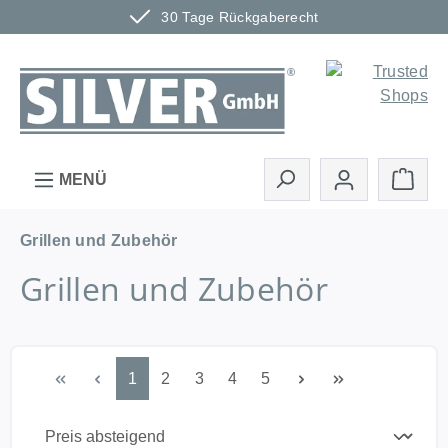
30 Tage Rückgaberecht
Zum Hauptinhalt springen
Ware
MENÜ
Grillen und Zubehör
Grillen und Zubehör
Seite
Seite
Seite
Seite
Seite
1
2
3
4
5