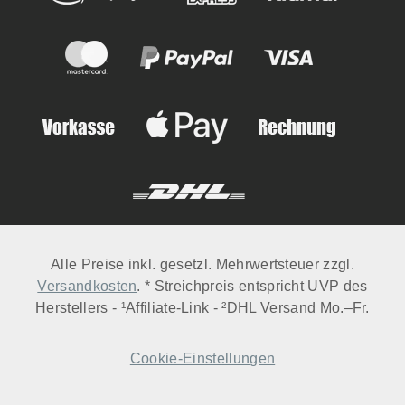
Alle Preise inkl. gesetzl. Mehrwertsteuer zzgl.
Versandkosten
. * Streichpreis entspricht UVP des
Herstellers - ¹Affiliate-Link - ²DHL Versand Mo.–Fr.
Cookie-Einstellungen